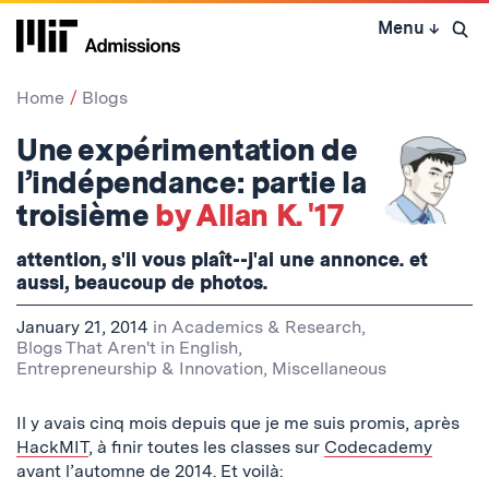
Skip
Menu
↓
to
Open 
content
↓
Home
Blogs
Une expérimentation de
l’indépendance: partie la
troisième
by Allan K. '17
attention, s'il vous plaît--j'ai une annonce. et
aussi, beaucoup de photos.
January 21, 2014
in
Academics & Research
,
Blogs That Aren't in English
,
Entrepreneurship & Innovation
,
Miscellaneous
Il y avais cinq mois depuis que je me suis promis, après
HackMIT
, à finir toutes les classes sur
Codecademy
avant l’automne de 2014. Et voilà: