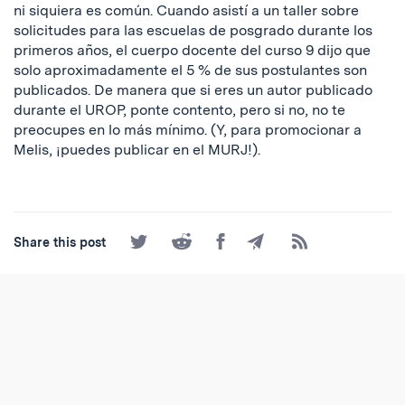
ni siquiera es común. Cuando asistí a un taller sobre
solicitudes para las escuelas de posgrado durante los
primeros años, el cuerpo docente del curso 9 dijo que
solo aproximadamente el 5 % de sus postulantes son
publicados. De manera que si eres un autor publicado
durante el UROP, ponte contento, pero si no, no te
preocupes en lo más mínimo. (Y, para promocionar a
Melis, ¡puedes publicar en el MURJ!).
Share
Share
Share
Share
Subscribe
Share this post
on
on
on
by
to
Twitter
Reddit
Facebook
Email
the
RSS
Feed