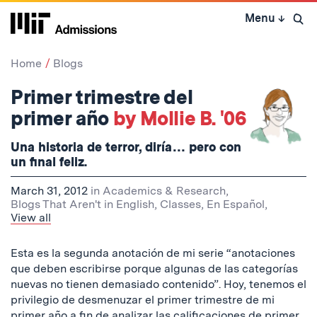
Skip
Menu
↓
to
Open 
content
↓
Home
Blogs
Primer trimestre del
primer año
by Mollie B. '06
Una historia de terror, diría… pero con
un final feliz.
March 31, 2012
in
Academics & Research
,
Blogs That Aren't in English
,
Classes
,
En Español
,
View all
Esta es la segunda anotación de mi serie “anotaciones
que deben escribirse porque algunas de las categorías
nuevas no tienen demasiado contenido”. Hoy, tenemos el
privilegio de desmenuzar el primer trimestre de mi
primer año a fin de analizar las calificaciones de primer